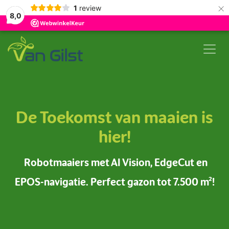
×
1
review
8,0
Overslaan naar inhoud
De Toekomst van maaien is
hier!
Robotmaaiers met AI Vision, EdgeCut en
EPOS-navigatie. Perfect gazon tot 7.500 m²!