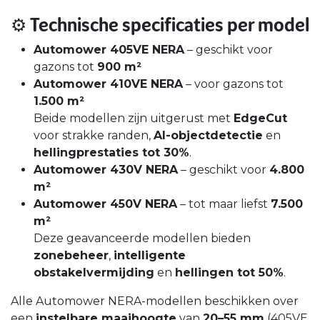
⚙️
Technische specificaties per model
Automower 405VE NERA
– geschikt voor
gazons tot
900 m²
Automower 410VE NERA
– voor gazons tot
1.500 m²
Beide modellen zijn uitgerust met
EdgeCut
voor strakke randen,
AI-objectdetectie
en
hellingprestaties tot 30%
.
Automower 430V NERA
– geschikt voor
4.800
m²
Automower 450V NERA
– tot maar liefst
7.500
m²
Deze geavanceerde modellen bieden
zonebeheer
,
intelligente
obstakelvermijding
en
hellingen tot 50%
.
Alle Automower NERA-modellen beschikken over
een
instelbare maaihoogte
van
20–55 mm
(405VE