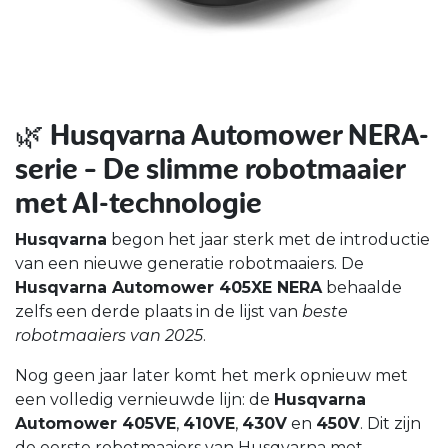
🌿
Husqvarna Automower NERA-
serie – De slimme robotmaaier
met AI-technologie
Husqvarna
begon het jaar sterk met de introductie
van een nieuwe generatie robotmaaiers. De
Husqvarna Automower 405XE NERA
behaalde
zelfs een derde plaats in de lijst van
beste
robotmaaiers van 2025
.
Nog geen jaar later komt het merk opnieuw met
een volledig vernieuwde lijn: de
Husqvarna
Automower 405VE
,
410VE
,
430V
en
450V
. Dit zijn
de eerste robotmaaiers van Husqvarna met